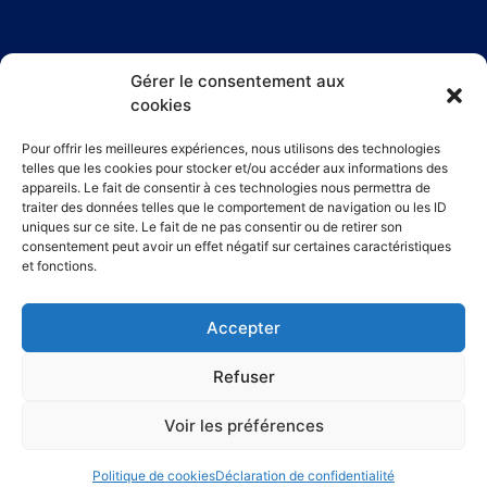
Gérer le consentement aux
cookies
Horaires d'ouverture :
Pour offrir les meilleures expériences, nous utilisons des technologies
Le lundi : de 7h30 à 12h00 et de 13h00 à 16h30
telles que les cookies pour stocker et/ou accéder aux informations des
appareils. Le fait de consentir à ces technologies nous permettra de
Du mardi au jeudi : de 7h30 à 12h00 et de 13h00 à 16h00
traiter des données telles que le comportement de navigation ou les ID
Le vendredi : de 7h30 à 12h00
uniques sur ce site. Le fait de ne pas consentir ou de retirer son
consentement peut avoir un effet négatif sur certaines caractéristiques
et fonctions.
© 2026 Tous droits réservés
–
Réalisé par Design &
Accepter
Consulting SB
Refuser
Conditions Générales d’Utilisation
Voir les préférences
Mentions Légales
Politique de cookies
Déclaration de confidentialité