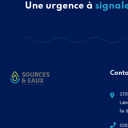
Une urgence à
signal
Conta
225
Lab
Île
026