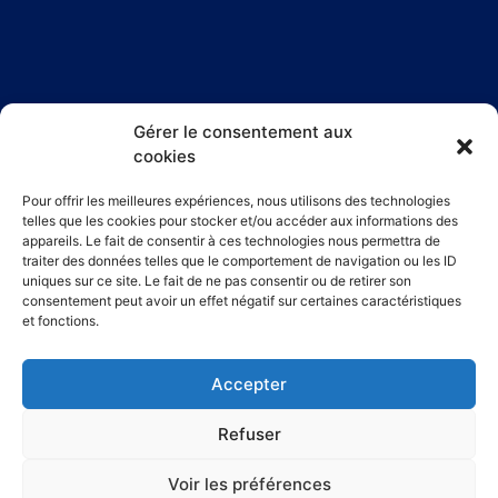
Gérer le consentement aux
cookies
Horaires d'ouverture :
Pour offrir les meilleures expériences, nous utilisons des technologies
Le lundi : de 7h30 à 12h00 et de 13h00 à 16h30
telles que les cookies pour stocker et/ou accéder aux informations des
appareils. Le fait de consentir à ces technologies nous permettra de
Du mardi au jeudi : de 7h30 à 12h00 et de 13h00 à 16h00
traiter des données telles que le comportement de navigation ou les ID
Le vendredi : de 7h30 à 12h00
uniques sur ce site. Le fait de ne pas consentir ou de retirer son
consentement peut avoir un effet négatif sur certaines caractéristiques
et fonctions.
© 2026 Tous droits réservés
–
Réalisé par Design &
Accepter
Consulting SB
Refuser
Conditions Générales d’Utilisation
Voir les préférences